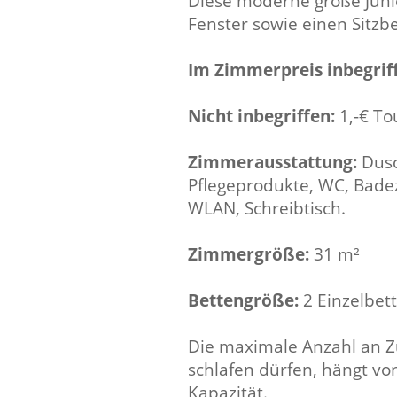
Diese moderne große Junio
Fenster sowie einen Sitzb
Im Zimmerpreis inbegri
Nicht inbegriffen:
1,-€ To
Zimmerausstattung:
Dusc
Pflegeprodukte, WC, Badez
WLAN, Schreibtisch.
Zimmergröße:
31 m²
Bettengröße:
2 Einzelbet
Die maximale Anzahl an Z
schlafen dürfen, hängt vo
Kapazität.