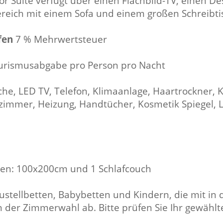
r Suite verfügt über einen Flachbild-TV, einen Des
ereich mit einem Sofa und einem großen Schreibti
ffen
7 % Mehrwertsteuer
urismusabgabe pro Person pro Nacht
he, LED TV, Telefon, Klimaanlage, Haartrockner, K
immer, Heizung, Handtücher, Kosmetik Spiegel, L
ten: 100x200cm und 1 Schlafcouch
ustellbetten, Babybetten und Kindern, die mit i
n der Zimmerwahl ab. Bitte prüfen Sie Ihr gewäh